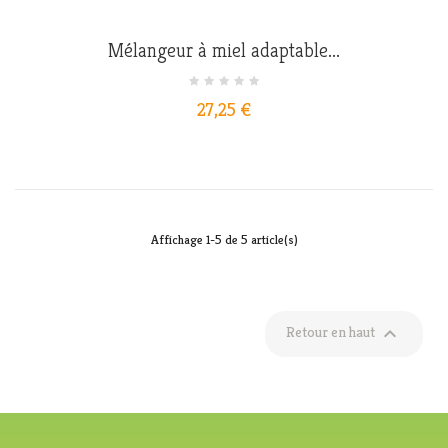
Mélangeur à miel adaptable...
Prix
27,25 €
Affichage 1-5 de 5 article(s)

Retour en haut