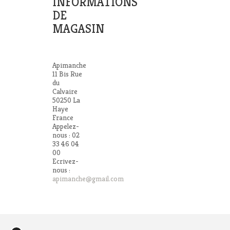
INFORMATIONS
DE
MAGASIN
Apimanche
11 Bis Rue
du
Calvaire
50250 La
Haye
France
Appelez-
nous :
02
33 46 04
00
Ecrivez-
nous :
apimanche@gmail.com